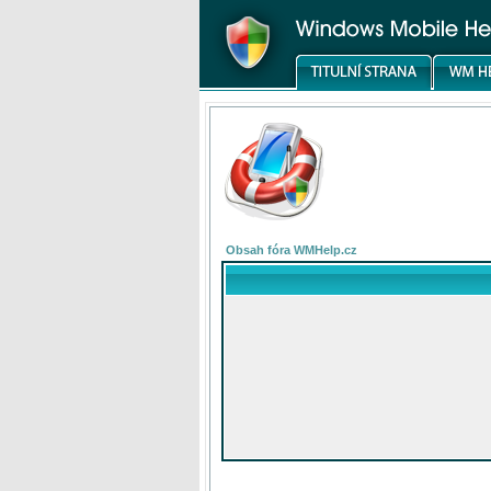
Obsah fóra WMHelp.cz