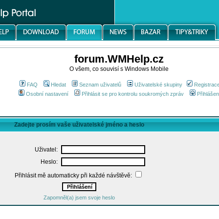
forum.WMHelp.cz
O všem, co souvisí s Windows Mobile
FAQ
Hledat
Seznam uživatelů
Uživatelské skupiny
Registrac
Osobní nastavení
Přihlásit se pro kontrolu soukromých zpráv
Přihlášen
Zadejte prosím vaše uživatelské jméno a heslo
Uživatel:
Heslo:
Přihlásit mě automaticky při každé návštěvě:
Zapomněl(a) jsem svoje heslo