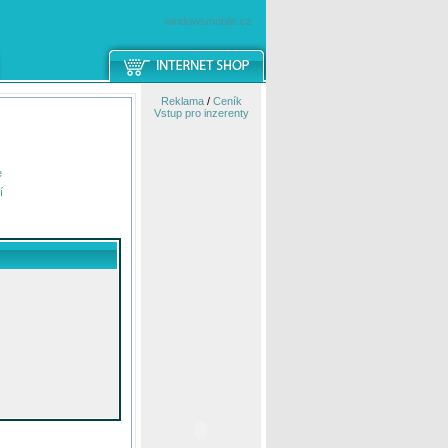
windowsmobile.cz
Reklama
/
Ceník
Vstup pro inzerenty
e
í