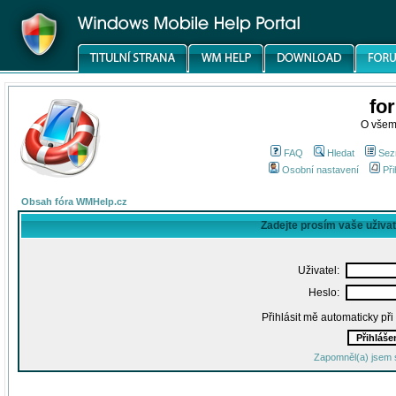
fo
O všem
FAQ
Hledat
Sez
Osobní nastavení
Při
Obsah fóra WMHelp.cz
Zadejte prosím vaše uživa
Uživatel:
Heslo:
Přihlásit mě automaticky př
Zapomněl(a) jsem 