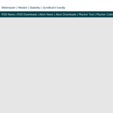
Webmaster
|
Hledání
|
Statistiky
|
Syndikační kanály
RSS News
|
RSS Downloads
|
Atom News
|
Atom Downloads
|
Plucker Text
|
Plucker Color