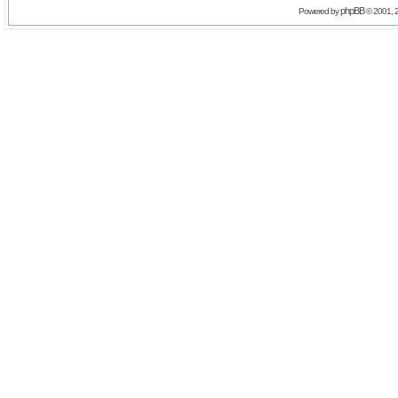
phpBB
Powered by
© 2001, 