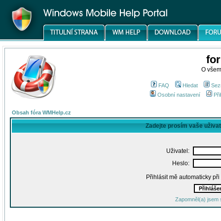
fo
O všem
FAQ
Hledat
Sez
Osobní nastavení
Při
Obsah fóra WMHelp.cz
Zadejte prosím vaše uživa
Uživatel:
Heslo:
Přihlásit mě automaticky př
Zapomněl(a) jsem 