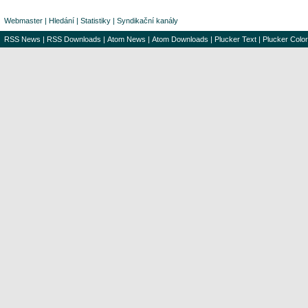
Webmaster
|
Hledání
|
Statistiky
|
Syndikační kanály
RSS News
|
RSS Downloads
|
Atom News
|
Atom Downloads
|
Plucker Text
|
Plucker Color