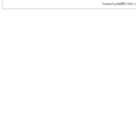
phpBB
Powered by
© 2001, 