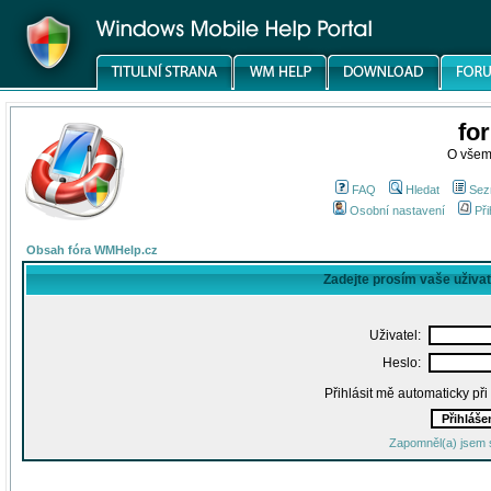
fo
O všem
FAQ
Hledat
Sez
Osobní nastavení
Při
Obsah fóra WMHelp.cz
Zadejte prosím vaše uživa
Uživatel:
Heslo:
Přihlásit mě automaticky př
Zapomněl(a) jsem 