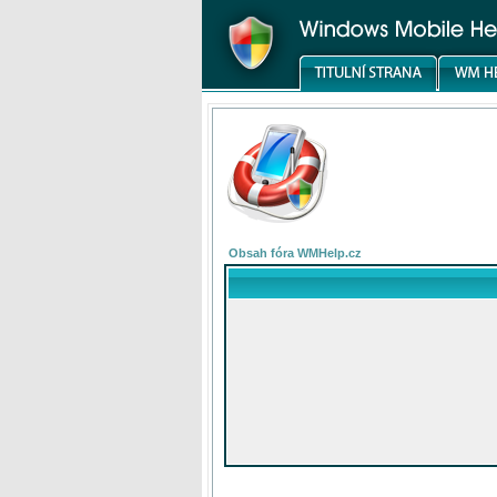
Obsah fóra WMHelp.cz