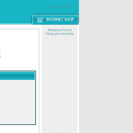
windowsmobile.cz
Reklama
/
Ceník
Vstup pro inzerenty
e
í