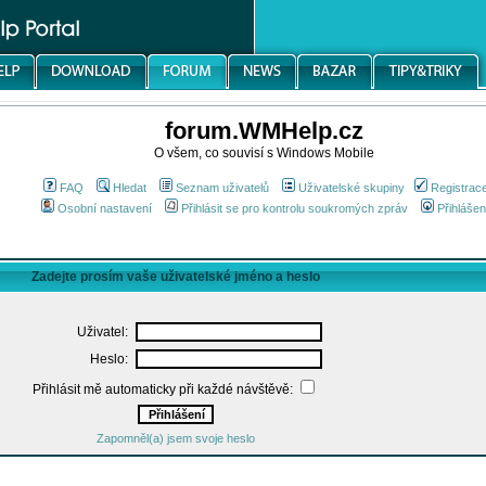
forum.WMHelp.cz
O všem, co souvisí s Windows Mobile
FAQ
Hledat
Seznam uživatelů
Uživatelské skupiny
Registrac
Osobní nastavení
Přihlásit se pro kontrolu soukromých zpráv
Přihlášen
Zadejte prosím vaše uživatelské jméno a heslo
Uživatel:
Heslo:
Přihlásit mě automaticky při každé návštěvě:
Zapomněl(a) jsem svoje heslo