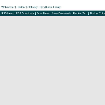
Webmaster
|
Hledání
|
Statistiky
|
Syndikační kanály
RSS News
|
RSS Downloads
|
Atom News
|
Atom Downloads
|
Plucker Text
|
Plucker Color