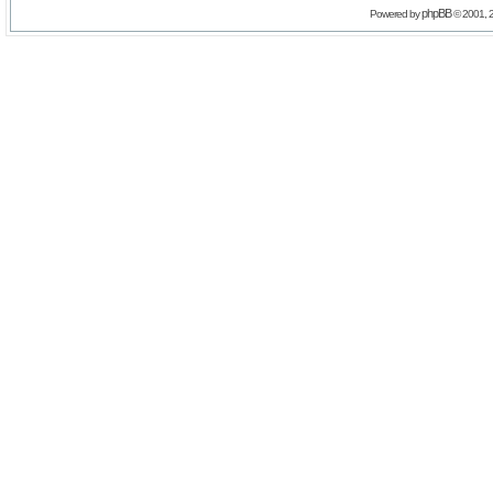
phpBB
Powered by
© 2001, 