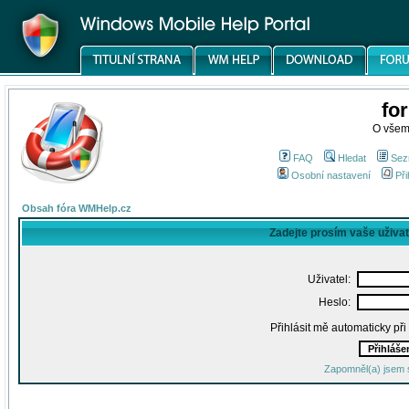
fo
O všem
FAQ
Hledat
Sez
Osobní nastavení
Při
Obsah fóra WMHelp.cz
Zadejte prosím vaše uživa
Uživatel:
Heslo:
Přihlásit mě automaticky př
Zapomněl(a) jsem 