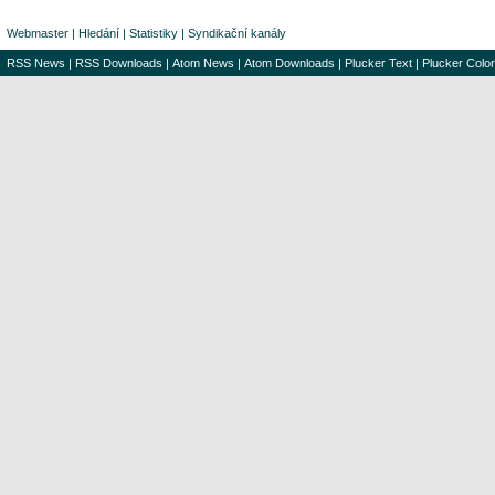
Webmaster
|
Hledání
|
Statistiky
|
Syndikační kanály
RSS News
|
RSS Downloads
|
Atom News
|
Atom Downloads
|
Plucker Text
|
Plucker Color