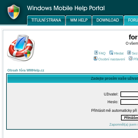
fo
O všem
FAQ
Hledat
Sez
Osobní nastavení
Při
Obsah fóra WMHelp.cz
Zadejte prosím vaše uživa
Uživatel:
Heslo:
Přihlásit mě automaticky př
Zapomněl(a) jsem 