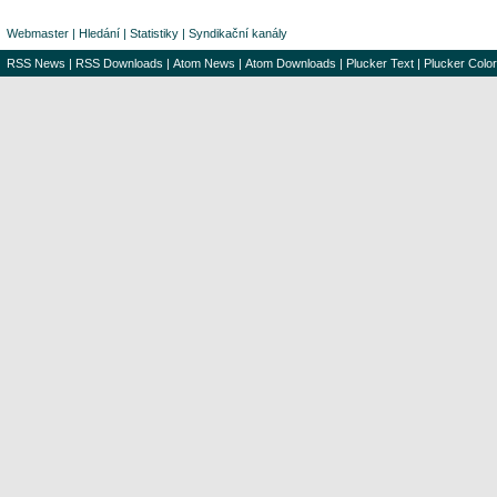
Webmaster
|
Hledání
|
Statistiky
|
Syndikační kanály
RSS News
|
RSS Downloads
|
Atom News
|
Atom Downloads
|
Plucker Text
|
Plucker Color