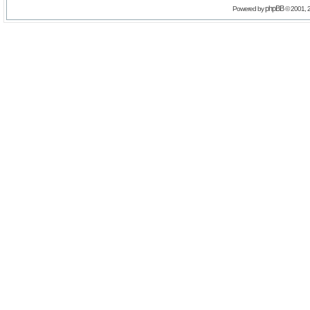
phpBB
Powered by
© 2001, 