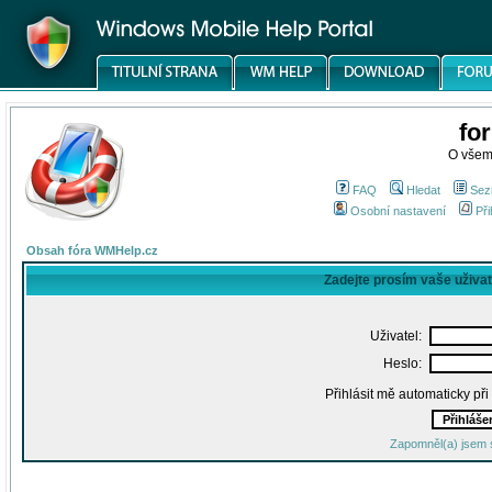
fo
O všem
FAQ
Hledat
Sez
Osobní nastavení
Při
Obsah fóra WMHelp.cz
Zadejte prosím vaše uživa
Uživatel:
Heslo:
Přihlásit mě automaticky př
Zapomněl(a) jsem 