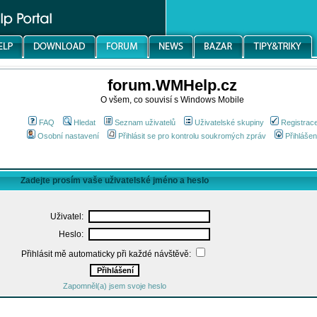
forum.WMHelp.cz
O všem, co souvisí s Windows Mobile
FAQ
Hledat
Seznam uživatelů
Uživatelské skupiny
Registrac
Osobní nastavení
Přihlásit se pro kontrolu soukromých zpráv
Přihlášen
Zadejte prosím vaše uživatelské jméno a heslo
Uživatel:
Heslo:
Přihlásit mě automaticky při každé návštěvě:
Zapomněl(a) jsem svoje heslo