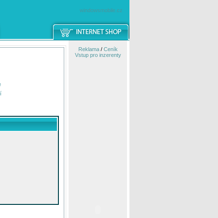
windowsmobile.cz
Reklama
/
Ceník
Vstup pro inzerenty
e
í