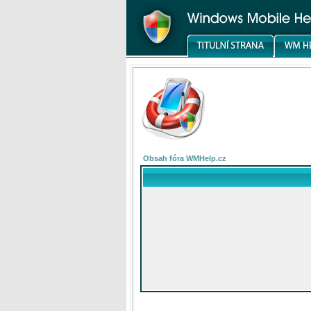
Obsah fóra WMHelp.cz