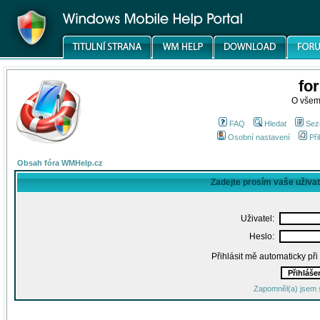
fo
O všem
FAQ
Hledat
Sez
Osobní nastavení
Při
Obsah fóra WMHelp.cz
Zadejte prosím vaše uživa
Uživatel:
Heslo:
Přihlásit mě automaticky př
Zapomněl(a) jsem 