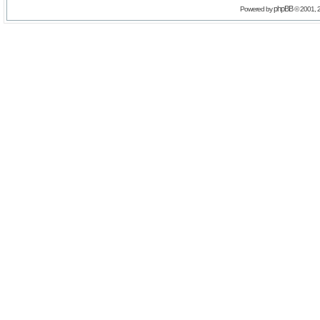
phpBB
Powered by
© 2001, 