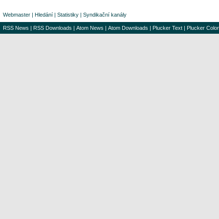
Webmaster
|
Hledání
|
Statistiky
|
Syndikační kanály
RSS News
|
RSS Downloads
|
Atom News
|
Atom Downloads
|
Plucker Text
|
Plucker Color