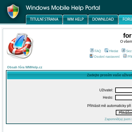
fo
O všem
FAQ
Hledat
Sez
Osobní nastavení
Při
Obsah fóra WMHelp.cz
Zadejte prosím vaše uživa
Uživatel:
Heslo:
Přihlásit mě automaticky př
Zapomněl(a) jsem 