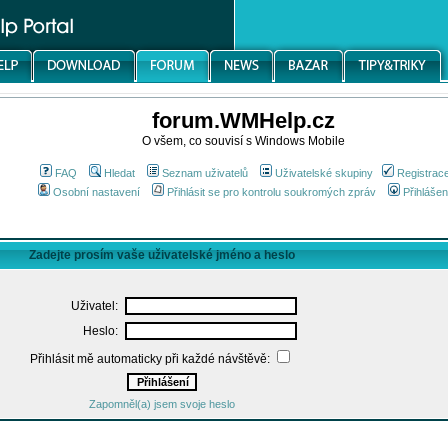
forum.WMHelp.cz
O všem, co souvisí s Windows Mobile
FAQ
Hledat
Seznam uživatelů
Uživatelské skupiny
Registrac
Osobní nastavení
Přihlásit se pro kontrolu soukromých zpráv
Přihlášen
Zadejte prosím vaše uživatelské jméno a heslo
Uživatel:
Heslo:
Přihlásit mě automaticky při každé návštěvě:
Zapomněl(a) jsem svoje heslo