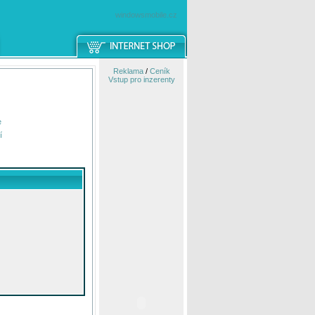
windowsmobile.cz
Reklama
/
Ceník
Vstup pro inzerenty
e
í