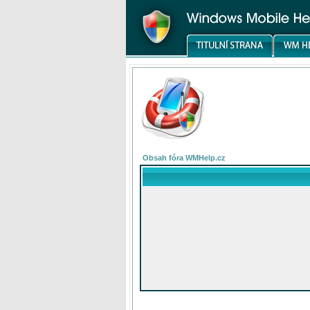
Obsah fóra WMHelp.cz