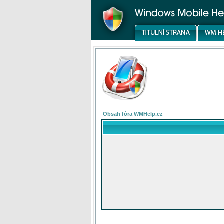
Obsah fóra WMHelp.cz