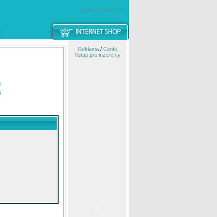
windowsmobile.cz
Reklama
/
Ceník
Vstup pro inzerenty
e
í