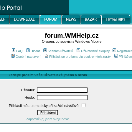
forum.WMHelp.cz
O všem, co souvisí s Windows Mobile
FAQ
Hledat
Seznam uživatelů
Uživatelské skupiny
Registrac
Osobní nastavení
Přihlásit se pro kontrolu soukromých zpráv
Přihlášen
Zadejte prosím vaše uživatelské jméno a heslo
Uživatel:
Heslo:
Přihlásit mě automaticky při každé návštěvě:
Zapomněl(a) jsem svoje heslo