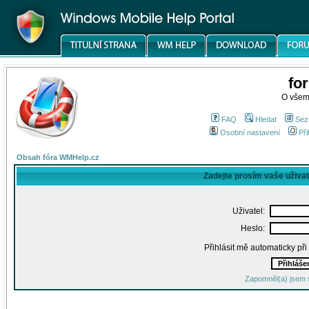
fo
O všem
FAQ
Hledat
Sez
Osobní nastavení
Při
Obsah fóra WMHelp.cz
Zadejte prosím vaše uživa
Uživatel:
Heslo:
Přihlásit mě automaticky př
Zapomněl(a) jsem 