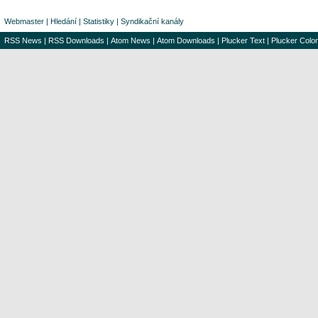
Webmaster
|
Hledání
|
Statistiky
|
Syndikační kanály
RSS News
|
RSS Downloads
|
Atom News
|
Atom Downloads
|
Plucker Text
|
Plucker Color