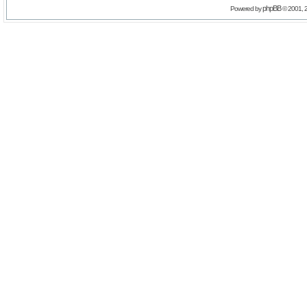
phpBB
Powered by
© 2001, 