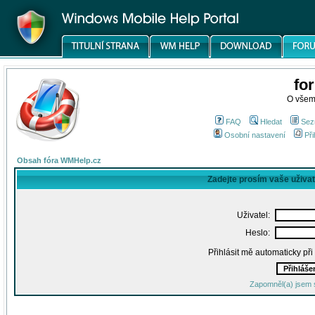
fo
O všem
FAQ
Hledat
Sez
Osobní nastavení
Při
Obsah fóra WMHelp.cz
Zadejte prosím vaše uživa
Uživatel:
Heslo:
Přihlásit mě automaticky př
Zapomněl(a) jsem 