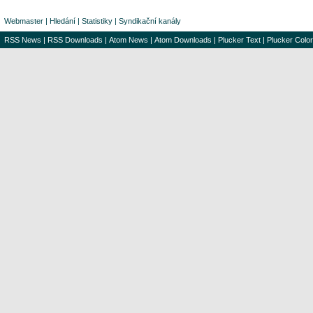
Webmaster
|
Hledání
|
Statistiky
|
Syndikační kanály
RSS News
|
RSS Downloads
|
Atom News
|
Atom Downloads
|
Plucker Text
|
Plucker Color