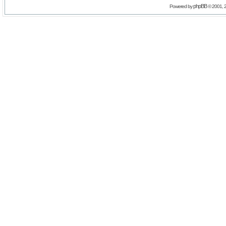
phpBB
Powered by
© 2001, 