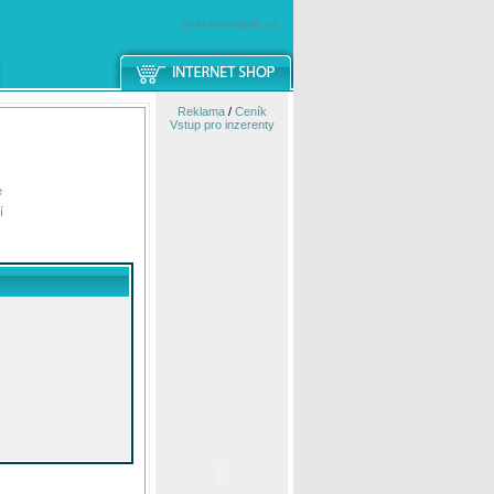
windowsmobile.cz
Reklama
/
Ceník
Vstup pro inzerenty
e
í