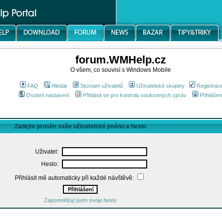
forum.WMHelp.cz
O všem, co souvisí s Windows Mobile
FAQ
Hledat
Seznam uživatelů
Uživatelské skupiny
Registrac
Osobní nastavení
Přihlásit se pro kontrolu soukromých zpráv
Přihlášen
Zadejte prosím vaše uživatelské jméno a heslo
Uživatel:
Heslo:
Přihlásit mě automaticky při každé návštěvě:
Zapomněl(a) jsem svoje heslo