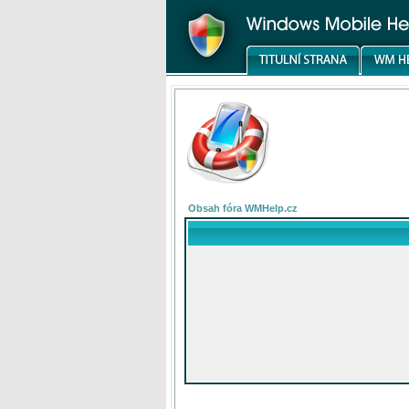
Obsah fóra WMHelp.cz