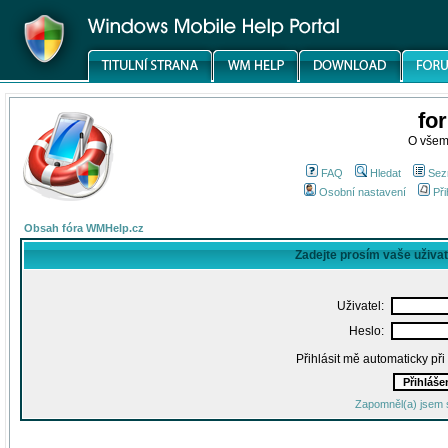
fo
O všem
FAQ
Hledat
Sez
Osobní nastavení
Při
Obsah fóra WMHelp.cz
Zadejte prosím vaše uživa
Uživatel:
Heslo:
Přihlásit mě automaticky př
Zapomněl(a) jsem 