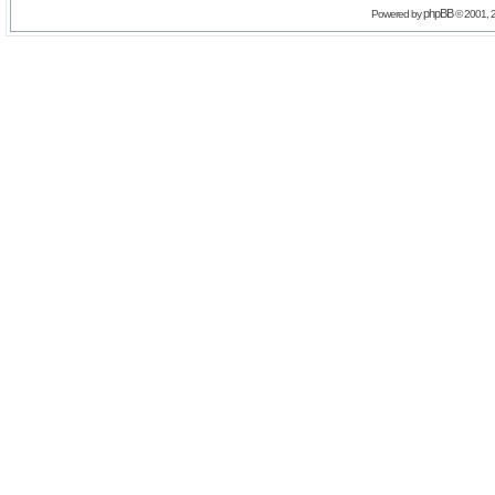
phpBB
Powered by
© 2001, 