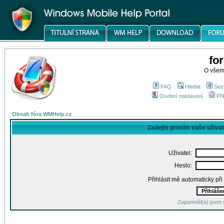
fo
O všem
FAQ
Hledat
Sez
Osobní nastavení
Při
Obsah fóra WMHelp.cz
Zadejte prosím vaše uživa
Uživatel:
Heslo:
Přihlásit mě automaticky př
Zapomněl(a) jsem 