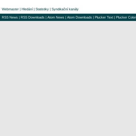
Webmaster
|
Hledání
|
Statistiky
|
Syndikační kanály
RSS News
|
RSS Downloads
|
Atom News
|
Atom Downloads
|
Plucker Text
|
Plucker Color