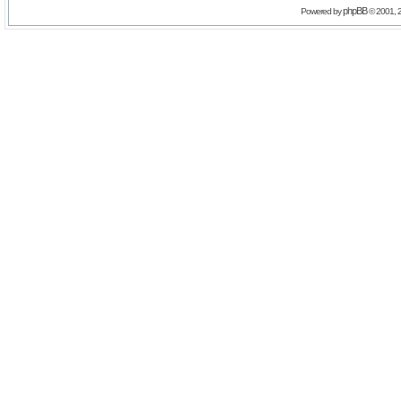
phpBB
Powered by
© 2001, 