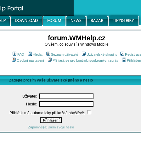
forum.WMHelp.cz
O všem, co souvisí s Windows Mobile
FAQ
Hledat
Seznam uživatelů
Uživatelské skupiny
Registrac
Osobní nastavení
Přihlásit se pro kontrolu soukromých zpráv
Přihlášen
Zadejte prosím vaše uživatelské jméno a heslo
Uživatel:
Heslo:
Přihlásit mě automaticky při každé návštěvě:
Zapomněl(a) jsem svoje heslo