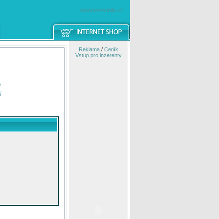
windowsmobile.cz
Reklama
/
Ceník
Vstup pro inzerenty
e
í