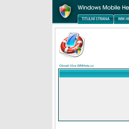
Obsah fóra WMHelp.cz