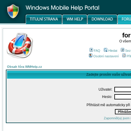
fo
O všem
FAQ
Hledat
Sez
Osobní nastavení
Při
Obsah fóra WMHelp.cz
Zadejte prosím vaše uživa
Uživatel:
Heslo:
Přihlásit mě automaticky př
Zapomněl(a) jsem 