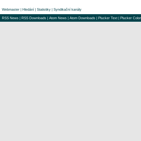
Webmaster
|
Hledání
|
Statistiky
|
Syndikační kanály
RSS News
|
RSS Downloads
|
Atom News
|
Atom Downloads
|
Plucker Text
|
Plucker Color