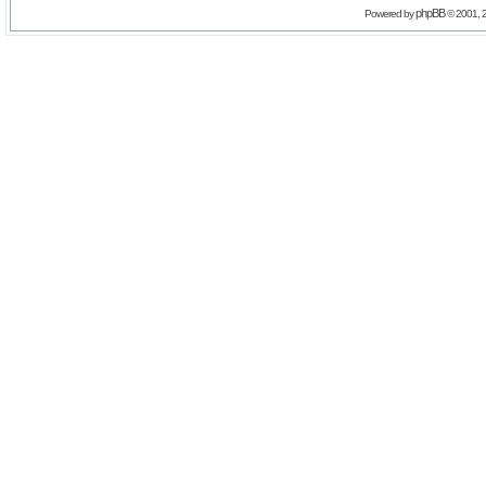
phpBB
Powered by
© 2001, 