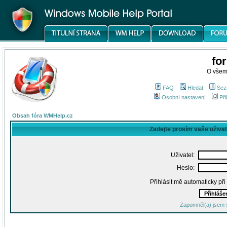
fo
O všem
FAQ
Hledat
Sez
Osobní nastavení
Při
Obsah fóra WMHelp.cz
Zadejte prosím vaše uživa
Uživatel:
Heslo:
Přihlásit mě automaticky př
Zapomněl(a) jsem 