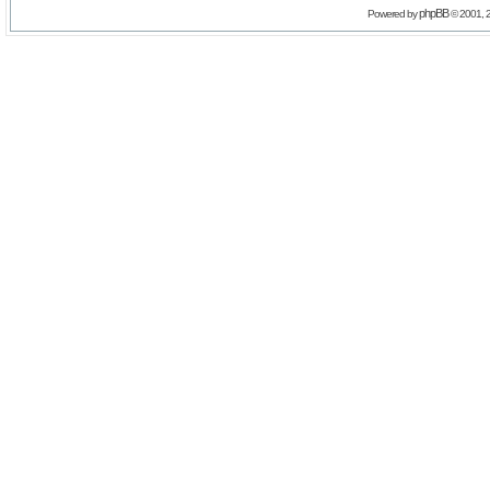
phpBB
Powered by
© 2001, 