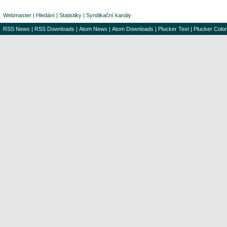
Webmaster
|
Hledání
|
Statistiky
|
Syndikační kanály
RSS News
|
RSS Downloads
|
Atom News
|
Atom Downloads
|
Plucker Text
|
Plucker Color