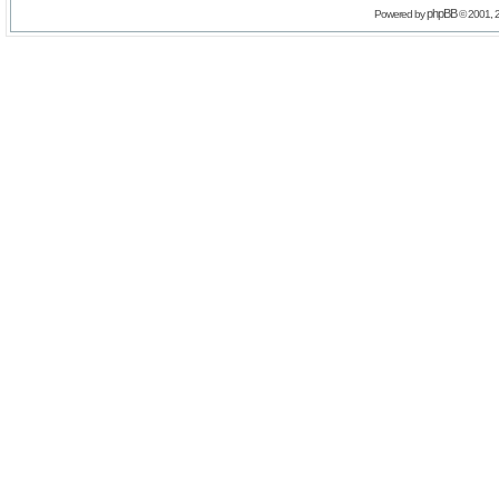
phpBB
Powered by
© 2001, 