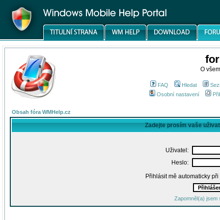
fo
O všem
FAQ
Hledat
Sez
Osobní nastavení
Při
Obsah fóra WMHelp.cz
Zadejte prosím vaše uživa
Uživatel:
Heslo:
Přihlásit mě automaticky př
Zapomněl(a) jsem 