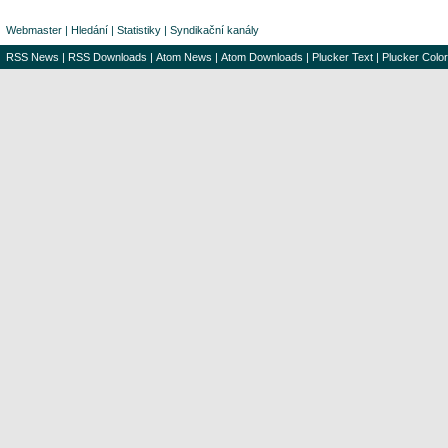
Webmaster
|
Hledání
|
Statistiky
|
Syndikační kanály
RSS News
|
RSS Downloads
|
Atom News
|
Atom Downloads
|
Plucker Text
|
Plucker Color