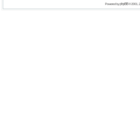
phpBB
Powered by
© 2001, 