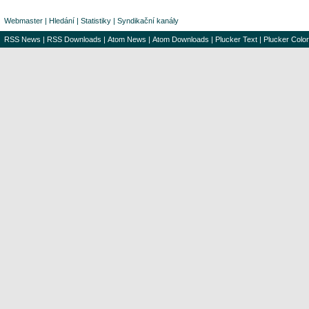
Webmaster
|
Hledání
|
Statistiky
|
Syndikační kanály
RSS News
|
RSS Downloads
|
Atom News
|
Atom Downloads
|
Plucker Text
|
Plucker Color