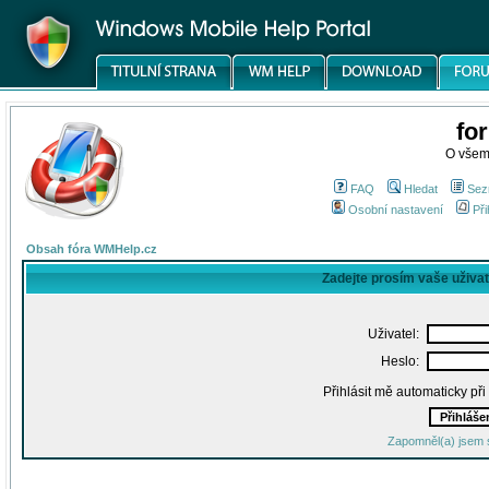
fo
O všem
FAQ
Hledat
Sez
Osobní nastavení
Při
Obsah fóra WMHelp.cz
Zadejte prosím vaše uživa
Uživatel:
Heslo:
Přihlásit mě automaticky př
Zapomněl(a) jsem 