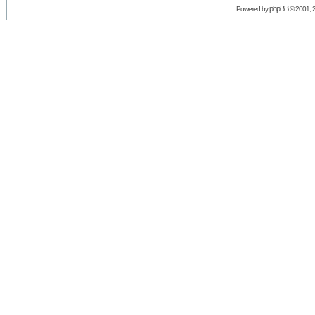
phpBB
Powered by
© 2001, 