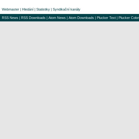
Webmaster
|
Hledání
|
Statistiky
|
Syndikační kanály
RSS News
|
RSS Downloads
|
Atom News
|
Atom Downloads
|
Plucker Text
|
Plucker Color