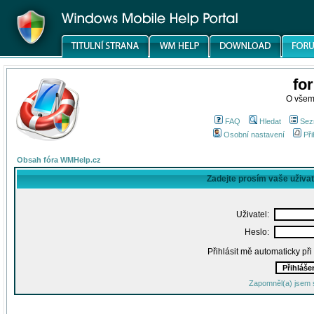
fo
O všem
FAQ
Hledat
Sez
Osobní nastavení
Při
Obsah fóra WMHelp.cz
Zadejte prosím vaše uživa
Uživatel:
Heslo:
Přihlásit mě automaticky př
Zapomněl(a) jsem 