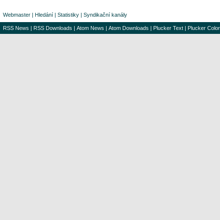
Webmaster
|
Hledání
|
Statistiky
|
Syndikační kanály
RSS News
|
RSS Downloads
|
Atom News
|
Atom Downloads
|
Plucker Text
|
Plucker Color