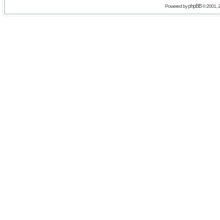
phpBB
Powered by
© 2001, 