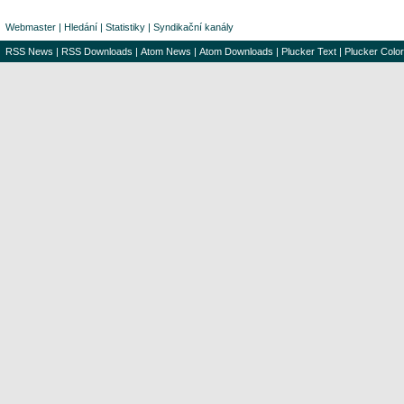
Webmaster
|
Hledání
|
Statistiky
|
Syndikační kanály
RSS News
|
RSS Downloads
|
Atom News
|
Atom Downloads
|
Plucker Text
|
Plucker Color