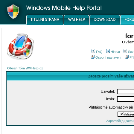
fo
O všem
FAQ
Hledat
Sez
Osobní nastavení
Při
Obsah fóra WMHelp.cz
Zadejte prosím vaše uživa
Uživatel:
Heslo:
Přihlásit mě automaticky př
Zapomněl(a) jsem 