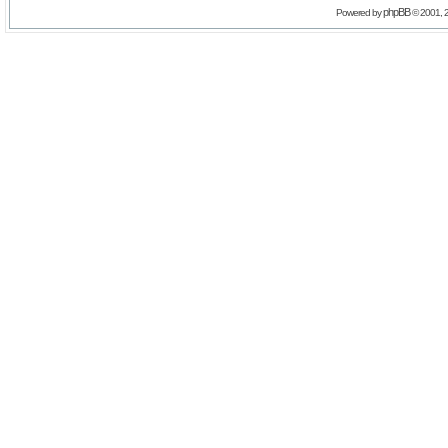
phpBB
Powered by
© 2001, 