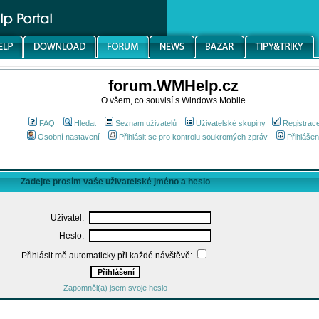
forum.WMHelp.cz
O všem, co souvisí s Windows Mobile
FAQ
Hledat
Seznam uživatelů
Uživatelské skupiny
Registrac
Osobní nastavení
Přihlásit se pro kontrolu soukromých zpráv
Přihlášen
Zadejte prosím vaše uživatelské jméno a heslo
Uživatel:
Heslo:
Přihlásit mě automaticky při každé návštěvě:
Zapomněl(a) jsem svoje heslo