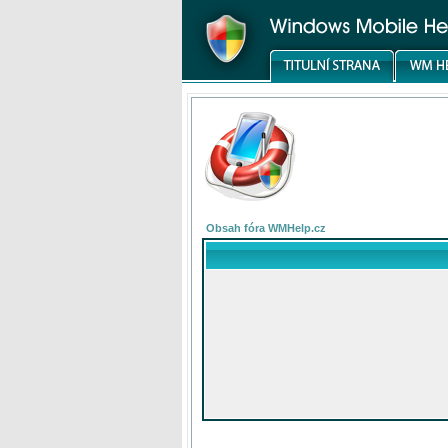
Obsah fóra WMHelp.cz