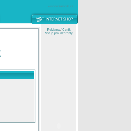
windowsmobile.cz
Reklama
/
Ceník
Vstup pro inzerenty
e
í