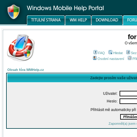
fo
O všem
FAQ
Hledat
Sez
Osobní nastavení
Při
Obsah fóra WMHelp.cz
Zadejte prosím vaše uživa
Uživatel:
Heslo:
Přihlásit mě automaticky př
Zapomněl(a) jsem 