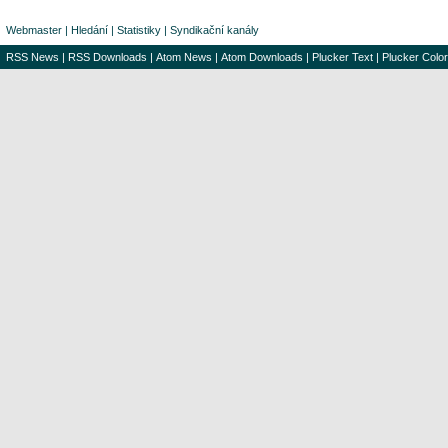
Webmaster
|
Hledání
|
Statistiky
|
Syndikační kanály
RSS News
|
RSS Downloads
|
Atom News
|
Atom Downloads
|
Plucker Text
|
Plucker Color