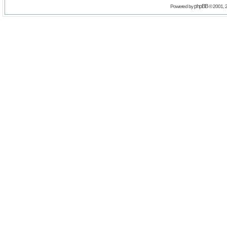
phpBB
Powered by
© 2001, 