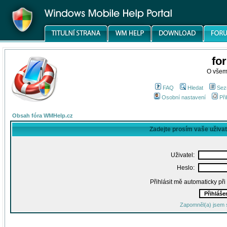
fo
O všem
FAQ
Hledat
Sez
Osobní nastavení
Při
Obsah fóra WMHelp.cz
Zadejte prosím vaše uživa
Uživatel:
Heslo:
Přihlásit mě automaticky př
Zapomněl(a) jsem 