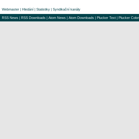
Webmaster
|
Hledání
|
Statistiky
|
Syndikační kanály
RSS News
|
RSS Downloads
|
Atom News
|
Atom Downloads
|
Plucker Text
|
Plucker Color