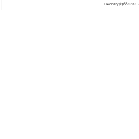
phpBB
Powered by
© 2001, 