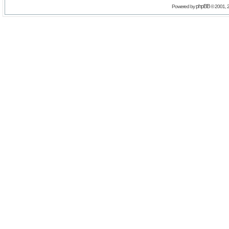
phpBB
Powered by
© 2001, 