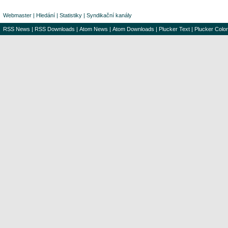
Webmaster
|
Hledání
|
Statistiky
|
Syndikační kanály
RSS News
|
RSS Downloads
|
Atom News
|
Atom Downloads
|
Plucker Text
|
Plucker Color