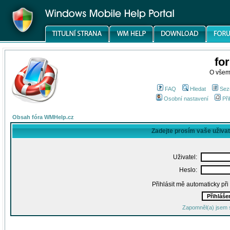
fo
O všem
FAQ
Hledat
Sez
Osobní nastavení
Při
Obsah fóra WMHelp.cz
Zadejte prosím vaše uživa
Uživatel:
Heslo:
Přihlásit mě automaticky př
Zapomněl(a) jsem 