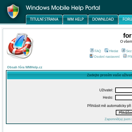
fo
O všem
FAQ
Hledat
Sez
Osobní nastavení
Při
Obsah fóra WMHelp.cz
Zadejte prosím vaše uživa
Uživatel:
Heslo:
Přihlásit mě automaticky př
Zapomněl(a) jsem 