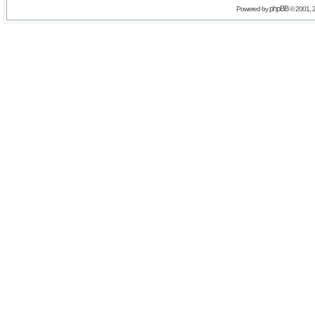
phpBB
Powered by
© 2001, 