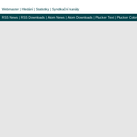
Webmaster
|
Hledání
|
Statistiky
|
Syndikační kanály
RSS News
|
RSS Downloads
|
Atom News
|
Atom Downloads
|
Plucker Text
|
Plucker Color