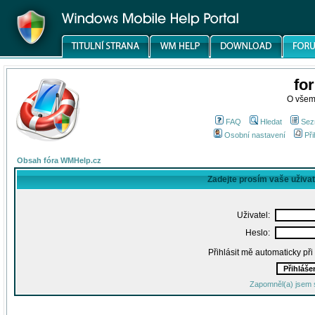
fo
O všem
FAQ
Hledat
Sez
Osobní nastavení
Při
Obsah fóra WMHelp.cz
Zadejte prosím vaše uživa
Uživatel:
Heslo:
Přihlásit mě automaticky př
Zapomněl(a) jsem 