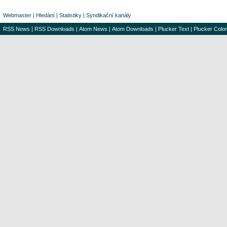
Webmaster
|
Hledání
|
Statistiky
|
Syndikační kanály
RSS News
|
RSS Downloads
|
Atom News
|
Atom Downloads
|
Plucker Text
|
Plucker Color