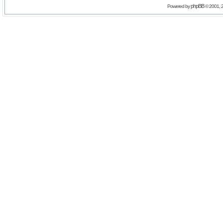
phpBB
Powered by
© 2001, 