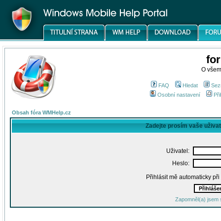
fo
O všem
FAQ
Hledat
Sez
Osobní nastavení
Při
Obsah fóra WMHelp.cz
Zadejte prosím vaše uživa
Uživatel:
Heslo:
Přihlásit mě automaticky př
Zapomněl(a) jsem 