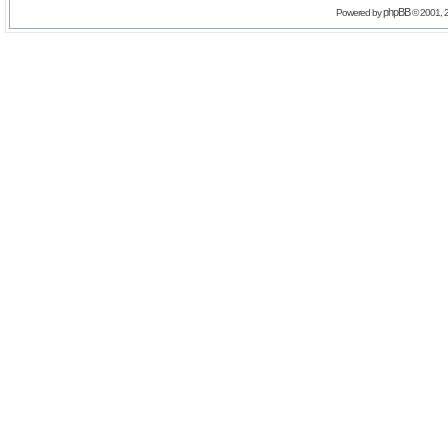
phpBB
Powered by
© 2001, 