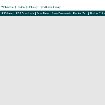
Webmaster
|
Hledání
|
Statistiky
|
Syndikační kanály
RSS News
|
RSS Downloads
|
Atom News
|
Atom Downloads
|
Plucker Text
|
Plucker Color