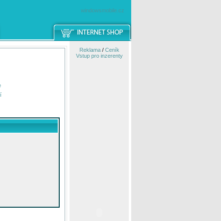
windowsmobile.cz
Reklama
/
Ceník
Vstup pro inzerenty
e
í