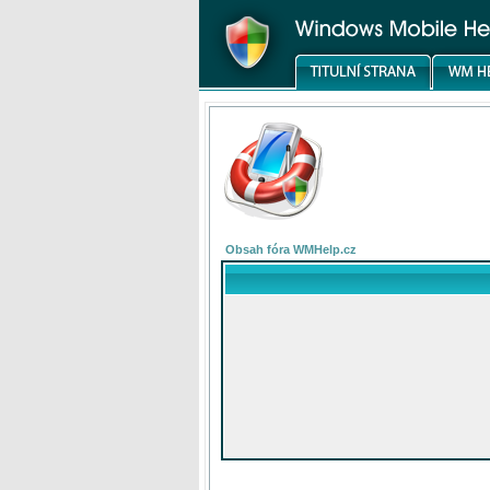
Obsah fóra WMHelp.cz