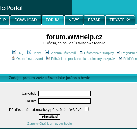
forum.WMHelp.cz
O všem, co souvisí s Windows Mobile
FAQ
Hledat
Seznam uživatelů
Uživatelské skupiny
Registrac
Osobní nastavení
Přihlásit se pro kontrolu soukromých zpráv
Přihlášen
Zadejte prosím vaše uživatelské jméno a heslo
Uživatel:
Heslo:
Přihlásit mě automaticky při každé návštěvě:
Zapomněl(a) jsem svoje heslo