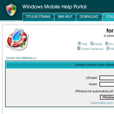
fo
O všem
FAQ
Hledat
Sez
Osobní nastavení
Při
Obsah fóra WMHelp.cz
Zadejte prosím vaše uživa
Uživatel:
Heslo:
Přihlásit mě automaticky př
Zapomněl(a) jsem 