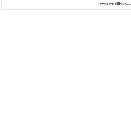
phpBB
Powered by
© 2001, 