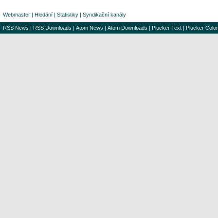
Webmaster
|
Hledání
|
Statistiky
|
Syndikační kanály
RSS News
|
RSS Downloads
|
Atom News
|
Atom Downloads
|
Plucker Text
|
Plucker Color