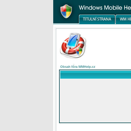
Obsah fóra WMHelp.cz