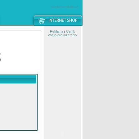
windowsmobile.cz
Reklama
/
Ceník
Vstup pro inzerenty
e
í