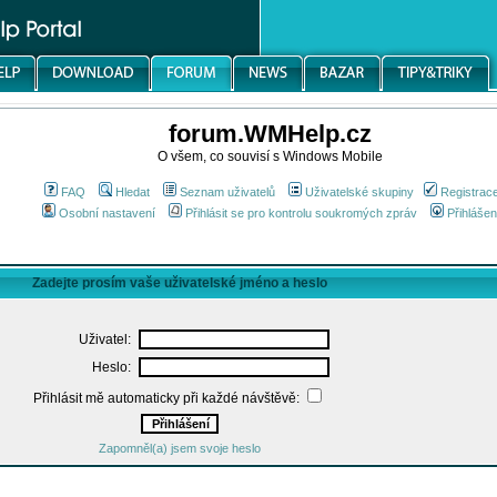
forum.WMHelp.cz
O všem, co souvisí s Windows Mobile
FAQ
Hledat
Seznam uživatelů
Uživatelské skupiny
Registrac
Osobní nastavení
Přihlásit se pro kontrolu soukromých zpráv
Přihlášen
Zadejte prosím vaše uživatelské jméno a heslo
Uživatel:
Heslo:
Přihlásit mě automaticky při každé návštěvě:
Zapomněl(a) jsem svoje heslo