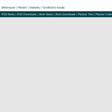
Webmaster
|
Hledání
|
Statistiky
|
Syndikační kanály
RSS News
|
RSS Downloads
|
Atom News
|
Atom Downloads
|
Plucker Text
|
Plucker Color