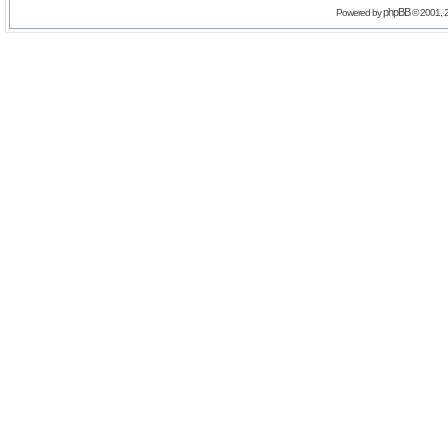
phpBB
Powered by
© 2001, 