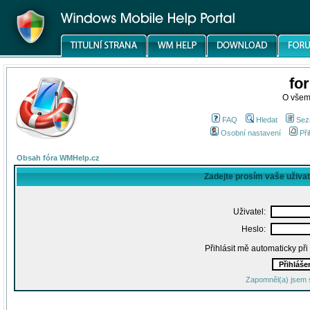
fo
O všem
FAQ
Hledat
Sez
Osobní nastavení
Při
Obsah fóra WMHelp.cz
Zadejte prosím vaše uživa
Uživatel:
Heslo:
Přihlásit mě automaticky př
Zapomněl(a) jsem 