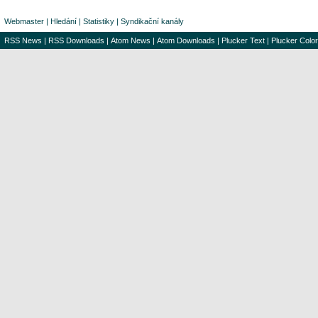
Webmaster
|
Hledání
|
Statistiky
|
Syndikační kanály
RSS News
|
RSS Downloads
|
Atom News
|
Atom Downloads
|
Plucker Text
|
Plucker Color