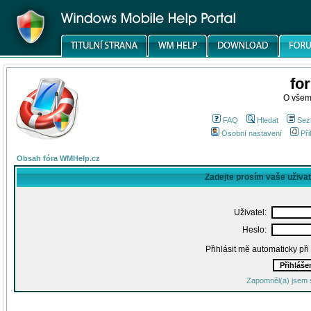
fo
O všem
FAQ
Hledat
Sez
Osobní nastavení
Při
Obsah fóra WMHelp.cz
Zadejte prosím vaše uživa
Uživatel:
Heslo:
Přihlásit mě automaticky př
Zapomněl(a) jsem 