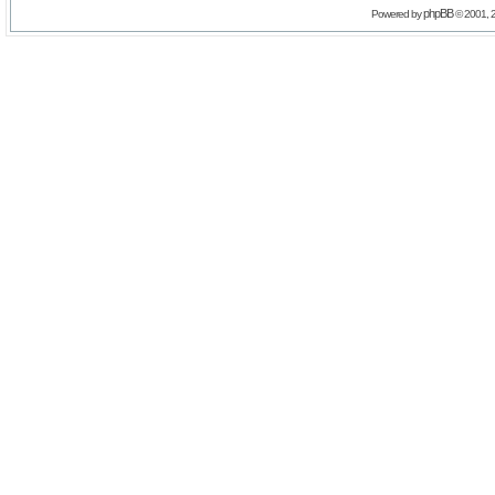
phpBB
Powered by
© 2001, 