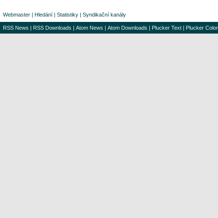
Webmaster
|
Hledání
|
Statistiky
|
Syndikační kanály
RSS News
|
RSS Downloads
|
Atom News
|
Atom Downloads
|
Plucker Text
|
Plucker Color