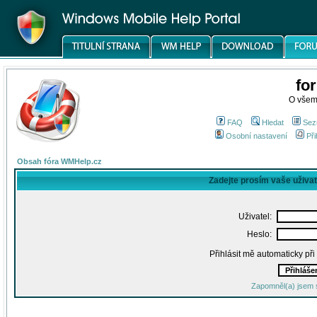
fo
O všem
FAQ
Hledat
Sez
Osobní nastavení
Při
Obsah fóra WMHelp.cz
Zadejte prosím vaše uživa
Uživatel:
Heslo:
Přihlásit mě automaticky př
Zapomněl(a) jsem 