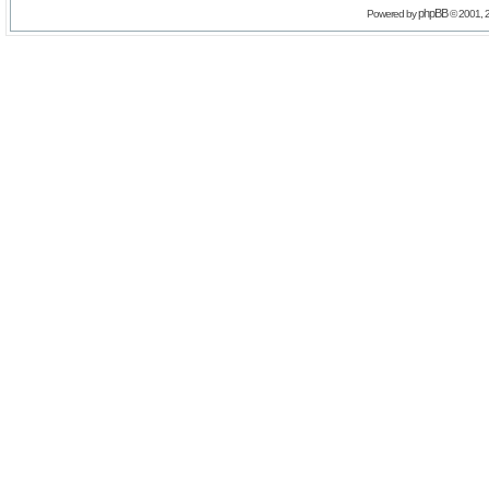
phpBB
Powered by
© 2001, 