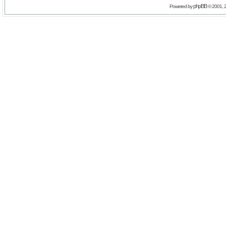
phpBB
Powered by
© 2001, 