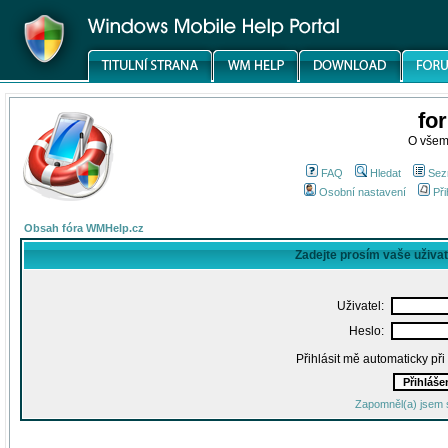
fo
O všem
FAQ
Hledat
Sez
Osobní nastavení
Při
Obsah fóra WMHelp.cz
Zadejte prosím vaše uživa
Uživatel:
Heslo:
Přihlásit mě automaticky př
Zapomněl(a) jsem 