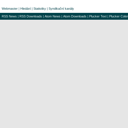
Webmaster
|
Hledání
|
Statistiky
|
Syndikační kanály
RSS News
|
RSS Downloads
|
Atom News
|
Atom Downloads
|
Plucker Text
|
Plucker Color