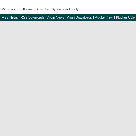
Webmaster
|
Hledání
|
Statistiky
|
Syndikační kanály
RSS News
|
RSS Downloads
|
Atom News
|
Atom Downloads
|
Plucker Text
|
Plucker Color