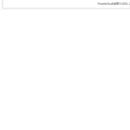
phpBB
Powered by
© 2001, 