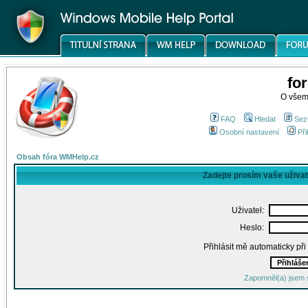
fo
O všem
FAQ
Hledat
Sez
Osobní nastavení
Při
Obsah fóra WMHelp.cz
Zadejte prosím vaše uživa
Uživatel:
Heslo:
Přihlásit mě automaticky př
Zapomněl(a) jsem 