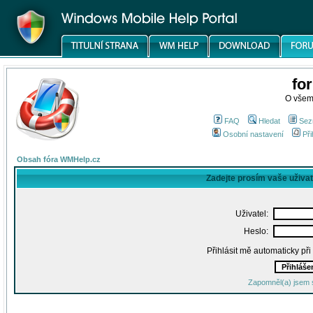
fo
O všem
FAQ
Hledat
Sez
Osobní nastavení
Při
Obsah fóra WMHelp.cz
Zadejte prosím vaše uživa
Uživatel:
Heslo:
Přihlásit mě automaticky př
Zapomněl(a) jsem 