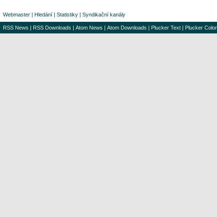
Webmaster
|
Hledání
|
Statistiky
|
Syndikační kanály
RSS News
|
RSS Downloads
|
Atom News
|
Atom Downloads
|
Plucker Text
|
Plucker Color