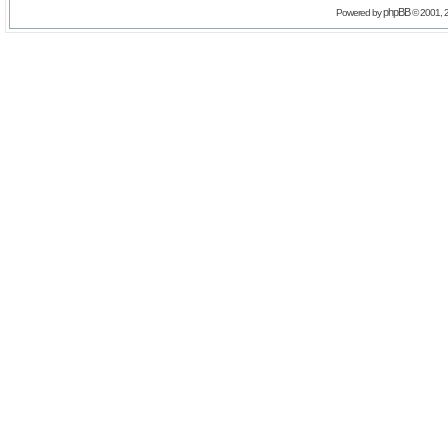
phpBB
Powered by
© 2001, 