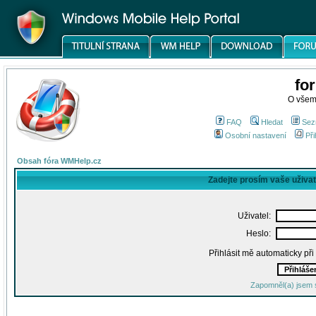
fo
O všem
FAQ
Hledat
Sez
Osobní nastavení
Při
Obsah fóra WMHelp.cz
Zadejte prosím vaše uživa
Uživatel:
Heslo:
Přihlásit mě automaticky př
Zapomněl(a) jsem 