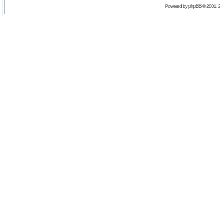
phpBB
Powered by
© 2001, 