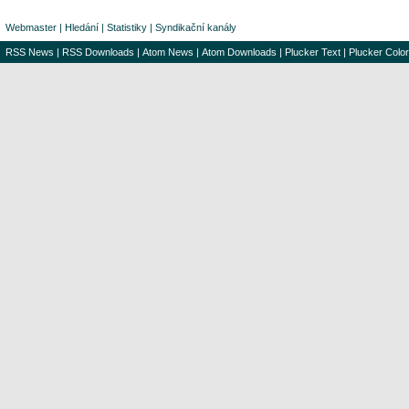
Webmaster
|
Hledání
|
Statistiky
|
Syndikační kanály
RSS News
|
RSS Downloads
|
Atom News
|
Atom Downloads
|
Plucker Text
|
Plucker Color