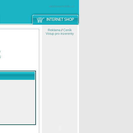
windowsmobile.cz
Reklama
/
Ceník
Vstup pro inzerenty
e
í