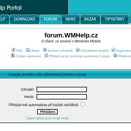
forum.WMHelp.cz
O všem, co souvisí s Windows Mobile
FAQ
Hledat
Seznam uživatelů
Uživatelské skupiny
Registrac
Osobní nastavení
Přihlásit se pro kontrolu soukromých zpráv
Přihlášen
Zadejte prosím vaše uživatelské jméno a heslo
Uživatel:
Heslo:
Přihlásit mě automaticky při každé návštěvě:
Zapomněl(a) jsem svoje heslo