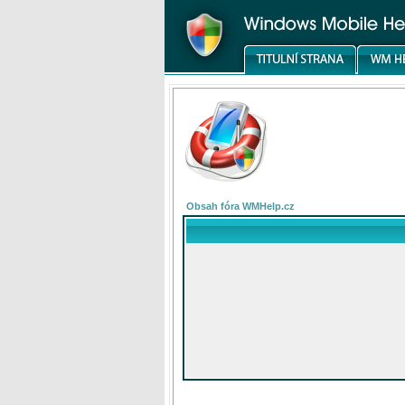
Obsah fóra WMHelp.cz