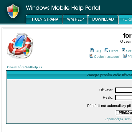
fo
O všem
FAQ
Hledat
Sez
Osobní nastavení
Při
Obsah fóra WMHelp.cz
Zadejte prosím vaše uživa
Uživatel:
Heslo:
Přihlásit mě automaticky př
Zapomněl(a) jsem 