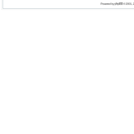
phpBB
Powered by
© 2001, 