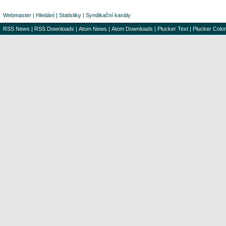
Webmaster
|
Hledání
|
Statistiky
|
Syndikační kanály
RSS News
|
RSS Downloads
|
Atom News
|
Atom Downloads
|
Plucker Text
|
Plucker Color