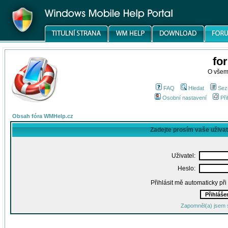
fo
O všem
FAQ
Hledat
Sez
Osobní nastavení
Při
Obsah fóra WMHelp.cz
Zadejte prosím vaše uživa
Uživatel:
Heslo:
Přihlásit mě automaticky př
Zapomněl(a) jsem 