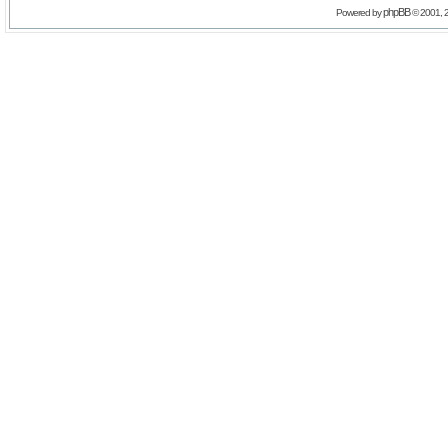
phpBB
Powered by
© 2001, 