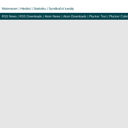
Webmaster
|
Hledání
|
Statistiky
|
Syndikační kanály
RSS News
|
RSS Downloads
|
Atom News
|
Atom Downloads
|
Plucker Text
|
Plucker Color