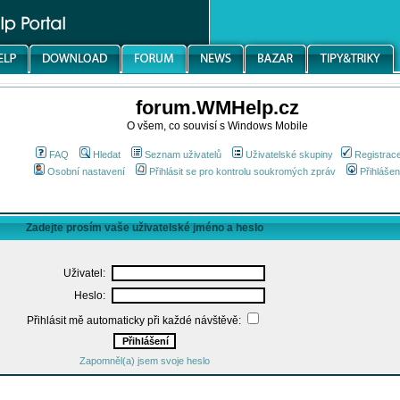
forum.WMHelp.cz
O všem, co souvisí s Windows Mobile
FAQ
Hledat
Seznam uživatelů
Uživatelské skupiny
Registrac
Osobní nastavení
Přihlásit se pro kontrolu soukromých zpráv
Přihlášen
Zadejte prosím vaše uživatelské jméno a heslo
Uživatel:
Heslo:
Přihlásit mě automaticky při každé návštěvě:
Zapomněl(a) jsem svoje heslo