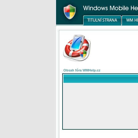
Obsah fóra WMHelp.cz