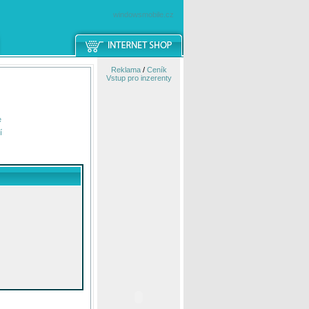
windowsmobile.cz
Reklama
/
Ceník
Vstup pro inzerenty
e
í