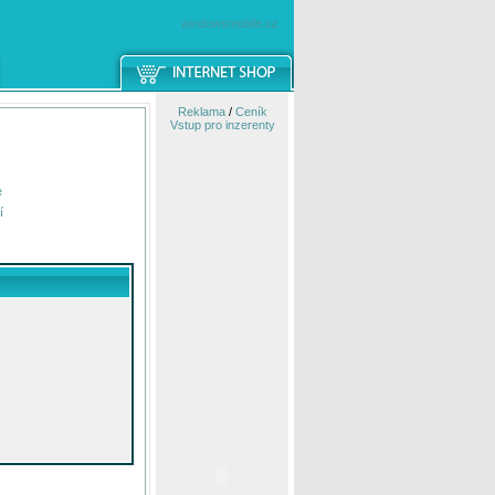
windowsmobile.cz
Reklama
/
Ceník
Vstup pro inzerenty
e
í