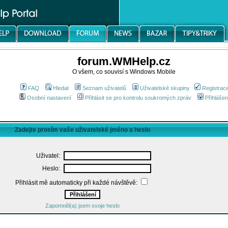
forum.WMHelp.cz
O všem, co souvisí s Windows Mobile
FAQ
Hledat
Seznam uživatelů
Uživatelské skupiny
Registrac
Osobní nastavení
Přihlásit se pro kontrolu soukromých zpráv
Přihlášen
Zadejte prosím vaše uživatelské jméno a heslo
Uživatel:
Heslo:
Přihlásit mě automaticky při každé návštěvě:
Zapomněl(a) jsem svoje heslo