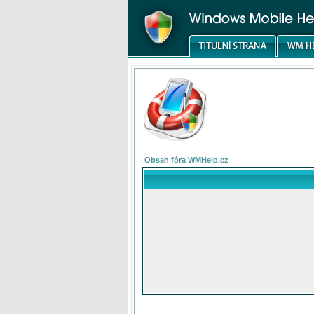
Obsah fóra WMHelp.cz