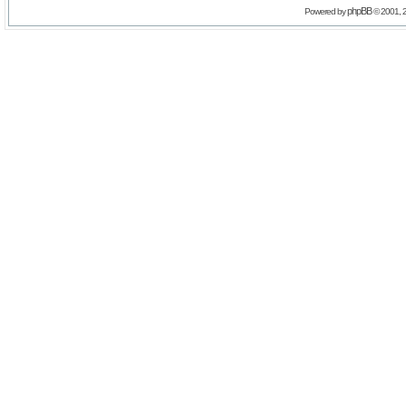
phpBB
Powered by
© 2001, 