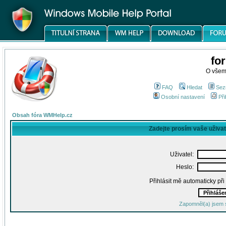
fo
O všem
FAQ
Hledat
Sez
Osobní nastavení
Při
Obsah fóra WMHelp.cz
Zadejte prosím vaše uživa
Uživatel:
Heslo:
Přihlásit mě automaticky př
Zapomněl(a) jsem 