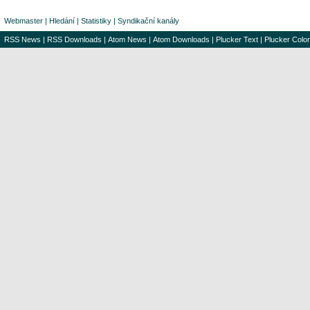
Webmaster
|
Hledání
|
Statistiky
|
Syndikační kanály
RSS News
|
RSS Downloads
|
Atom News
|
Atom Downloads
|
Plucker Text
|
Plucker Color