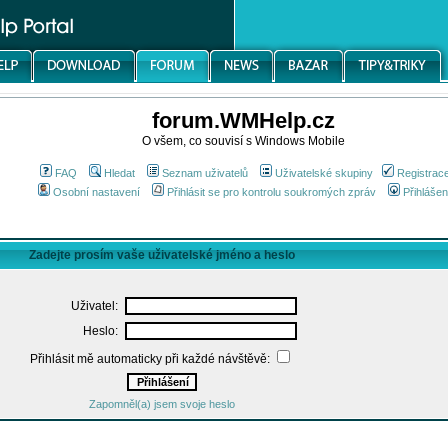
forum.WMHelp.cz
O všem, co souvisí s Windows Mobile
FAQ
Hledat
Seznam uživatelů
Uživatelské skupiny
Registrac
Osobní nastavení
Přihlásit se pro kontrolu soukromých zpráv
Přihlášen
Zadejte prosím vaše uživatelské jméno a heslo
Uživatel:
Heslo:
Přihlásit mě automaticky při každé návštěvě:
Zapomněl(a) jsem svoje heslo