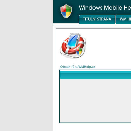
Obsah fóra WMHelp.cz