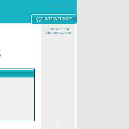
windowsmobile.cz
Reklama
/
Ceník
Vstup pro inzerenty
e
í